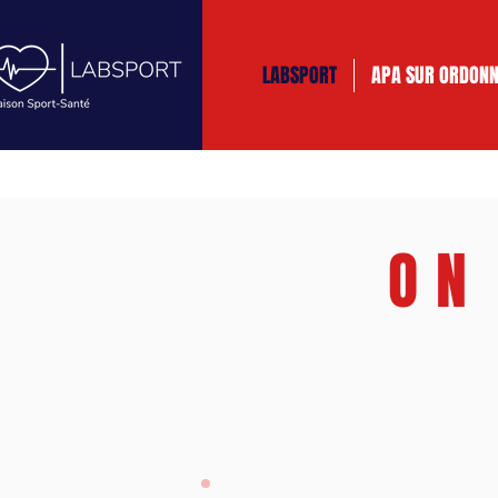
LABSPORT
APA SUR ORDON
ON